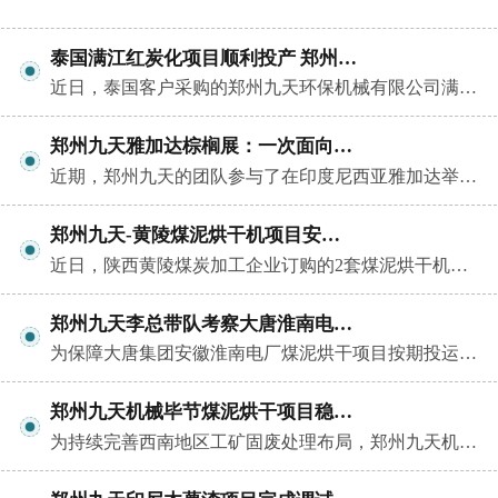
泰国满江红炭化项目顺利投产 郑州九天设备完成调试
近日，泰国客户采购的郑州九天环保机械有限公司满江红炭化机项目，在当地厂区圆满完成安装调试，已正式进入投产运营阶段。该项目聚焦满江红生物质资源化利用，为当地绿色循环经济发展提供了成熟的技术支撑。
郑州九天雅加达棕榈展：一次面向东南亚市场的行业交流
近期，郑州九天的团队参与了在印度尼西亚雅加达举办的棕榈行业展会，与来自东南亚及其他地区的行业从业者、客户代表进行了多场交流。
郑州九天-黄陵煤泥烘干机项目安装完成
近日，陕西黄陵煤炭加工企业订购的2套煤泥烘干机安装工作圆满完成，项目正式进入调试收尾阶段。本次合作全程以客户使用体验为核心，兼顾操作便捷性、运行稳定性与后期运维成本，贴合企业实际生产工况，给客户带来了良好的落地使用体验。
郑州九天李总带队考察大唐淮南电厂煤泥烘干项目
为保障大唐集团安徽淮南电厂煤泥烘干项目按期投运，2026年5月12日郑州九天机械高层领导李总带队赴项目现场开展专项考察，大唐田家庵发电厂董事长郑总、生产总经理杨总、生产部主任张总、生产部副主任程总，以及安监部、办公室相关领导全程陪同调研。
郑州九天机械毕节煤泥烘干项目稳定投产
为持续完善西南地区工矿固废处理布局，郑州九天机械针对贵州毕节客户定制的煤泥烘干生产线，现已完成全部调试工作，正式投入生产运行。依托多年工业干燥设备研发与制造经验，企业立足行业实际需求，以稳妥、务实的项目打造理念，完成本次项目落地交付。