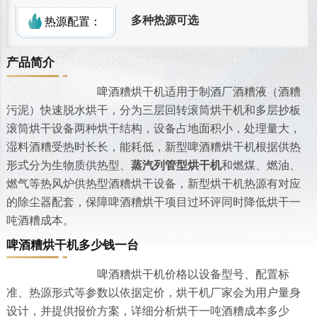
多种热源可选
热源配置：
产品简介
啤酒糟烘干机适用于制酒厂酒糟液（酒糟
污泥）快速脱水烘干，分为三层回转滚筒烘干机和多层抄板
滚筒烘干设备两种烘干结构，设备占地面积小，处理量大，
湿料酒糟受热时长长，能耗低，新型啤酒糟烘干机根据供热
形式分为生物质供热型、
蒸汽列管型烘干机
和燃煤、燃油、
燃气等热风炉供热型酒糟烘干设备，新型烘干机热源有对应
的除尘器配套，保障啤酒糟烘干项目过环评同时降低烘干一
吨酒糟成本。
啤酒糟烘干机多少钱一台
啤酒糟烘干机价格以设备型号、配置标
准、热源形式等参数以依据定价，烘干机厂家会为用户量身
设计，并提供报价方案，详细分析烘干一吨酒糟成本多少