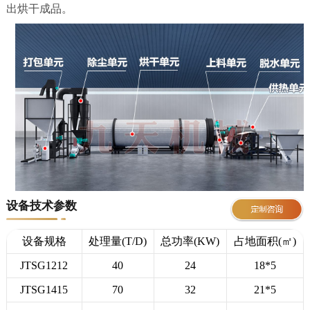
出烘干成品。
设备技术参数
设备规格
处理量(T/D)
总功率(KW)
占地面积(㎡)
JTSG1212
40
24
18*5
JTSG1415
70
32
21*5