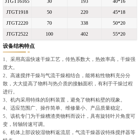
JTGT16165
30
193
40*16
JTGT1918
50
220
45*18
JTGT2220
70
338
50*20
JTGT2522
100
402
55*20
设备结构特点
1、采用高温快速干燥工艺，传热系数大，热效率高，干燥强
度大。
2、高速搅拌干燥与气流干燥相结合，能将粘性物料充分分
散，大大提高了物料与热介质的接触面积，有利于干燥过程
进行。
3、机内采用特殊的刮料装置，避免了物料粘壁的现象。
4、适应范围广、操作简单、维修量小、产品质量稳定。
5、该机专门为干燥糟渣类物料而设计，具有旋转叶片角度可
变，转轴转速可调。
6、机体上部设较湿物料返流层，气流干燥器设特殊搅拌器等