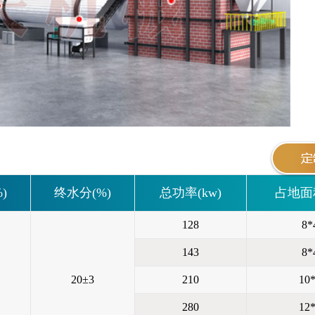
)
终水分(%)
总功率(kw)
占地面积
128
8*
143
8*
20±3
210
10
280
12