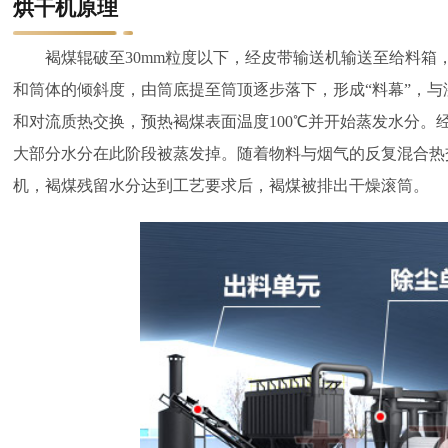
烘干机原理
褐煤辊破至30mm粒度以下，经皮带输送机输送至给料
和筒体的倾斜度，由筒底提至筒顶逐步落下，形成“料幕”，与湿
和对流质热交换，预热褐煤表面温度100℃并开始蒸发水分。
大部分水分在此阶段被蒸发掉。随着物料与烟气的反复混合热
机，褐煤残留水分达到工艺要求后，褐煤被排出干燥滚筒。