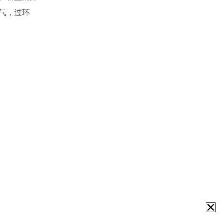
气，过环
中药渣烘干机
椰丝烘干机
餐厨垃圾脱水机
秸秆烘干机
椰糠烘干机
淀粉渣脱水机
木屑烘干机
酒糟脱水设备