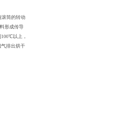
随滚筒的转动
物料形成传导
100℃以上，
烟气排出烘干