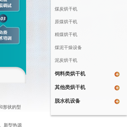
煤炭烘干机
原煤烘干机
精煤烘干机
煤泥干燥设备
泥炭烘干机
饲料类烘干机
白酒糟烘干机
其他类烘干机
薯渣烘干机
石油焦烘干机
脱水机设备
和形状的型
酵母烘干机
锂矿渣烘干机
药渣脱水机
。
牧草烘干机
。新型热源
矿渣烘干机设备
啤酒糟脱水机