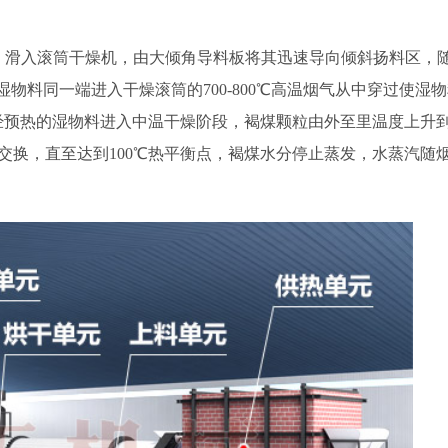
箱，滑入滚筒干燥机，由大倾角导料板将其迅速导向倾斜扬料区，
物料同一端进入干燥滚筒的700-800℃高温烟气从中穿过使湿
经预热的湿物料进入中温干燥阶段，褐煤颗粒由外至里温度上升到
交换，直至达到100℃热平衡点，褐煤水分停止蒸发，水蒸汽随