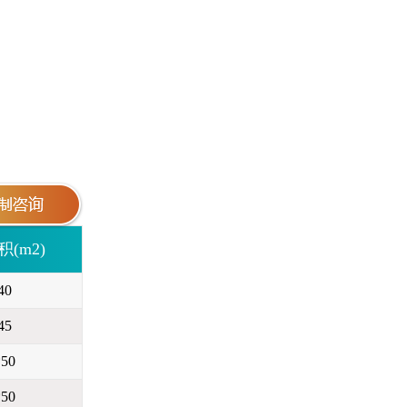
(m2)
40
45
*50
*50