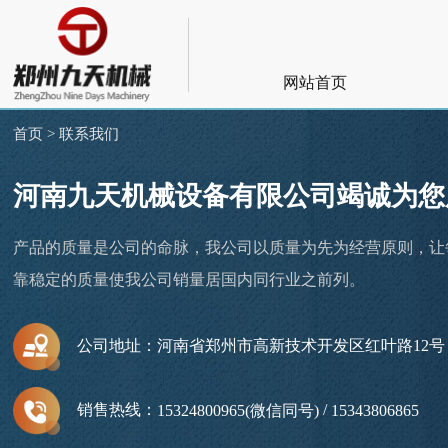
网站首页
首页 >
联系我们
河南九天机械设备有限公司竭诚为您
产品的质量是公司的命脉，我公司以质量为先为经营原则，让
靠稳定的质量使我公司销量居国内同行业之前列。
公司地址：河南省郑州市高新技术开发区红叶路12号
销售热线：
15324800965(微信同号)
/
15343806865