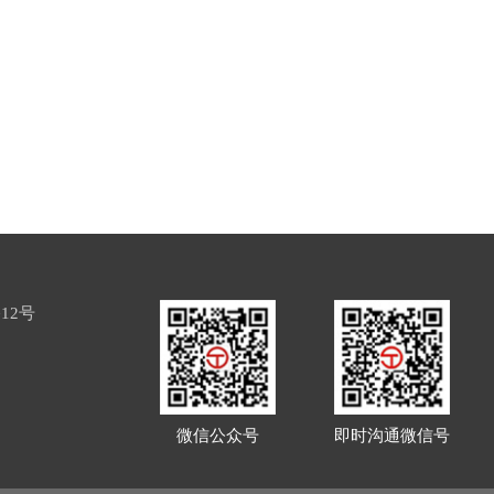
12号
微信公众号
即时沟通微信号