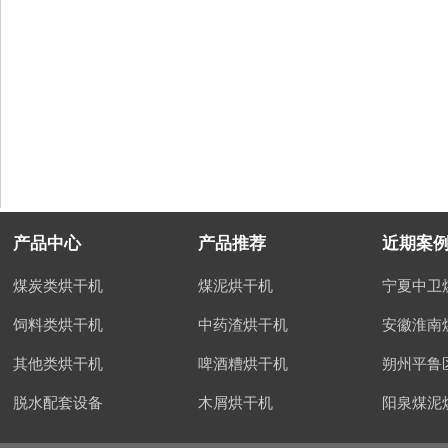
产品中心
产品推荐
近期案
煤炭类烘干机
煤泥烘干机
宁夏中卫
饲料类烘干机
中药渣烘干机
安徽淮南
其他类烘干机
啤酒糟烘干机
脱水配套设备
木屑烘干机
阳泉煤泥