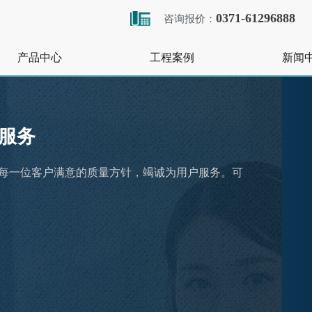
0371-61296888
咨询报价：
产品中心
工程案例
新闻
服务
每一位客户满意的质量方针，竭诚为用户服务。可